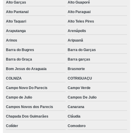
Alto Garças
Alto Guaporé
Alto Pantanal
Alto Paraguai
Alto Taquari
Alto Teles Pires
Araputanga
Arenápolis
Arinos
Aripuanã
Barra do Bugres
Barra do Garças
Barra do Graça
Barra garças
Bom Jesus do Araguaia
Brasnorte
COLNIZA
COTRIGUAÇU
Campo Novo Do Parecis
Campo Verde
Campo de Julio
Campos De Julio
Campos Novos dos Parecis
Canarana
Chapada Dos Guimarães
Cláudia
Colíder
Comodoro