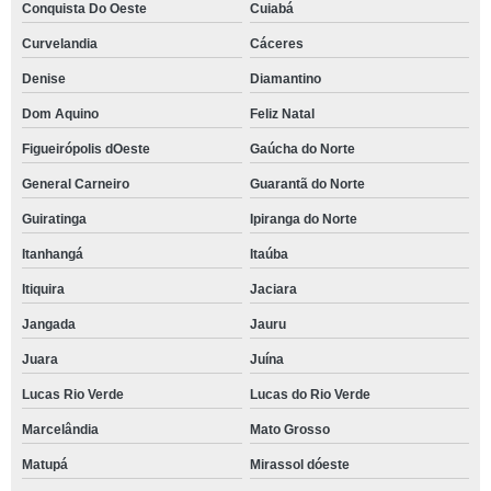
Conquista Do Oeste
Cuiabá
Curvelandia
Cáceres
Denise
Diamantino
Dom Aquino
Feliz Natal
Figueirópolis dOeste
Gaúcha do Norte
General Carneiro
Guarantã do Norte
Guiratinga
Ipiranga do Norte
Itanhangá
Itaúba
Itiquira
Jaciara
Jangada
Jauru
Juara
Juína
Lucas Rio Verde
Lucas do Rio Verde
Marcelândia
Mato Grosso
Matupá
Mirassol dóeste