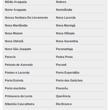
Médio Araguaia
Nobres
Norte Araguaia
Nortelândia
Nossa Senhora Do Livramento
Nova Lacerda
Nova Marilândia
Nova Maringá
Nova Mutum
Nova Olímpia
Nova Ubiratã
Nova Xavantina
Novo São Joaquim
Paranatinga
Parecis
Pedra Preta
Peixoto de Azevedo
Poconé
Pontes e Lacerda
Porto Esperidião
Porto Estrela
Porto dos Gaúchos
Porto murtinho
Poxoréu
Primavera do Leste
Querência
Ribeirão Cascalheira
Rio Branco