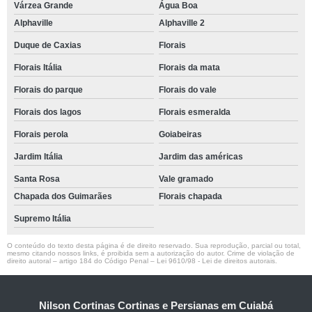
Várzea Grande
Água Boa
Alphaville
Alphaville 2
Duque de Caxias
Florais
Florais Itália
Florais da mata
Florais do parque
Florais do vale
Florais dos lagos
Florais esmeralda
Florais perola
Goiabeiras
Jardim Itália
Jardim das américas
Santa Rosa
Vale gramado
Chapada dos Guimarães
Florais chapada
Supremo Itália
O conteúdo do texto desta página é de direito reservado. Sua reprodução, parcial ou total,
mesmo citando nossos links, é proibida sem a autorização do autor. Crime de violação de
direito autoral – artigo 184 do Código Penal –
Lei 9610/98 - Lei de direitos autorais
.
Nilson Cortinas Cortinas e Persianas em Cuiabá