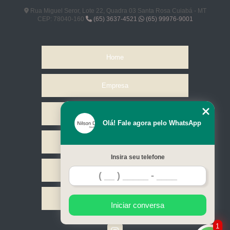
Rua Miguel Seror, Lote 22, Quadra 03 Santa Rosa Cuiabá - MT
CEP: 78040-160
(65) 3637-4521
(65) 99976-9001
Home
Empresa
Missão
Olá! Fale agora pelo WhatsApp
Serviços
Insira seu telefone
Contato
Mapa do site
Iniciar conversa
1