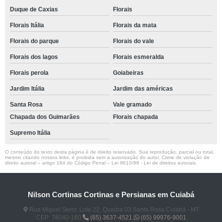
Duque de Caxias
Florais
Florais Itália
Florais da mata
Florais do parque
Florais do vale
Florais dos lagos
Florais esmeralda
Florais perola
Goiabeiras
Jardim Itália
Jardim das américas
Santa Rosa
Vale gramado
Chapada dos Guimarães
Florais chapada
Supremo Itália
O conteúdo do texto desta página é de direito reservado. Sua reprodução, parcial ou total,
mesmo citando nossos links, é proibida sem a autorização do autor. Crime de violação de
direito autoral – artigo 184 do Código Penal –
Lei 9610/98 - Lei de direitos autorais
.
Nilson Cortinas Cortinas e Persianas em Cuiabá
Rua Miguel Seror, Lote 22, Quadra 03 Santa Rosa Cuiabá - MT
CEP: 78040-160
(65) 3637-4521
(65) 99976-9001