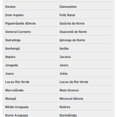
Denise
Diamantino
Dom Aquino
Feliz Natal
Figueirópolis dOeste
Gaúcha do Norte
General Carneiro
Guarantã do Norte
Guiratinga
Ipiranga do Norte
Itanhangá
Itaúba
Itiquira
Jaciara
Jangada
Jauru
Juara
Juína
Lucas Rio Verde
Lucas do Rio Verde
Marcelândia
Mato Grosso
Matupá
Mirassol dóeste
Médio Araguaia
Nobres
Norte Araguaia
Nortelândia