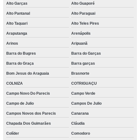
Alto Garças
Alto Guaporé
Alto Pantanal
Alto Paraguai
Alto Taquari
Alto Teles Pires
Araputanga
Arenápolis
Arinos
Aripuanã
Barra do Bugres
Barra do Garças
Barra do Graça
Barra garças
Bom Jesus do Araguaia
Brasnorte
COLNIZA
COTRIGUAÇU
Campo Novo Do Parecis
Campo Verde
Campo de Julio
Campos De Julio
Campos Novos dos Parecis
Canarana
Chapada Dos Guimarães
Cláudia
Colíder
Comodoro