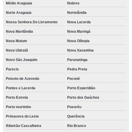
Médio Araguaia
Nobres
Norte Araguaia
Nortelândia
Nossa Senhora Do Livramento
Nova Lacerda
Nova Marilândia
Nova Maringá
Nova Mutum
Nova Olímpia
Nova Ubiratã
Nova Xavantina
Novo São Joaquim
Paranatinga
Parecis
Pedra Preta
Peixoto de Azevedo
Poconé
Pontes e Lacerda
Porto Esperidião
Porto Estrela
Porto dos Gaúchos
Porto murtinho
Poxoréu
Primavera do Leste
Querência
Ribeirão Cascalheira
Rio Branco