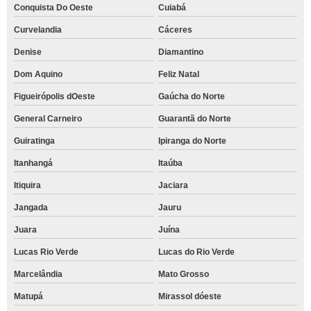
Conquista Do Oeste
Cuiabá
Curvelandia
Cáceres
Denise
Diamantino
Dom Aquino
Feliz Natal
Figueirópolis dOeste
Gaúcha do Norte
General Carneiro
Guarantã do Norte
Guiratinga
Ipiranga do Norte
Itanhangá
Itaúba
Itiquira
Jaciara
Jangada
Jauru
Juara
Juína
Lucas Rio Verde
Lucas do Rio Verde
Marcelândia
Mato Grosso
Matupá
Mirassol dóeste