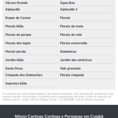
Várzea Grande
Água Boa
Alphaville
Alphaville 2
Duque de Caxias
Florais
Florais Itália
Florais da mata
Florais do parque
Florais do vale
Florais dos lagos
Florais esmeralda
Florais perola
Goiabeiras
Jardim Itália
Jardim das américas
Santa Rosa
Vale gramado
Chapada dos Guimarães
Florais chapada
Supremo Itália
O conteúdo do texto desta página é de direito reservado. Sua reprodução, parcial ou total,
mesmo citando nossos links, é proibida sem a autorização do autor. Crime de violação de
direito autoral – artigo 184 do Código Penal –
Lei 9610/98 - Lei de direitos autorais
.
Nilson Cortinas Cortinas e Persianas em Cuiabá