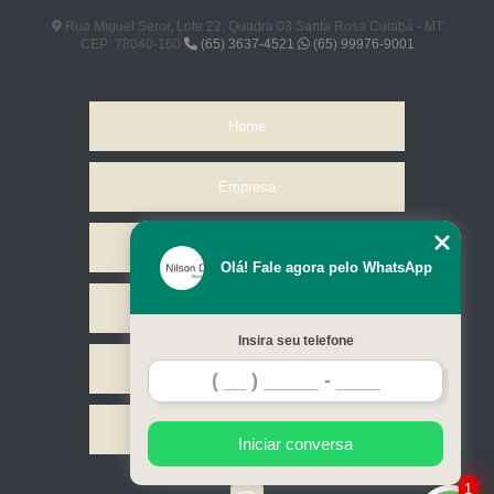
Rua Miguel Seror, Lote 22, Quadra 03 Santa Rosa Cuiabá - MT
CEP: 78040-160
(65) 3637-4521
(65) 99976-9001
Home
Empresa
Missão
Olá! Fale agora pelo WhatsApp
Serviços
Insira seu telefone
Contato
Mapa do site
Iniciar conversa
1