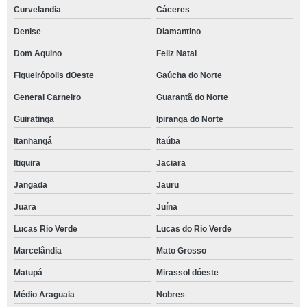
Curvelandia
Cáceres
Denise
Diamantino
Dom Aquino
Feliz Natal
Figueirópolis dOeste
Gaúcha do Norte
General Carneiro
Guarantã do Norte
Guiratinga
Ipiranga do Norte
Itanhangá
Itaúba
Itiquira
Jaciara
Jangada
Jauru
Juara
Juína
Lucas Rio Verde
Lucas do Rio Verde
Marcelândia
Mato Grosso
Matupá
Mirassol dóeste
Médio Araguaia
Nobres