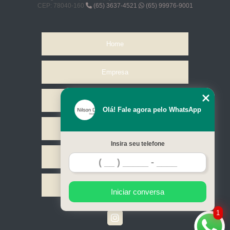
CEP: 78040-160
(65) 3637-4521
(65) 99976-9001
Home
Empresa
Missão
Olá! Fale agora pelo WhatsApp
Serviços
Insira seu telefone
Contato
Mapa do site
Iniciar conversa
1