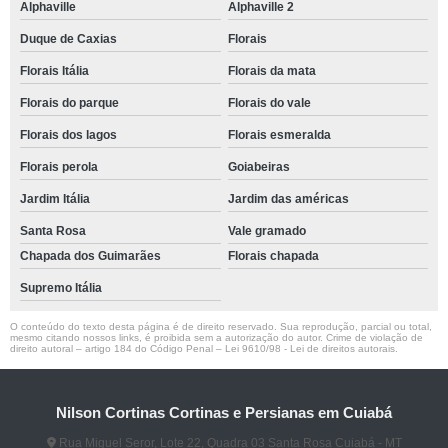
Alphaville
Alphaville 2
Duque de Caxias
Florais
Florais Itália
Florais da mata
Florais do parque
Florais do vale
Florais dos lagos
Florais esmeralda
Florais perola
Goiabeiras
Jardim Itália
Jardim das américas
Santa Rosa
Vale gramado
Chapada dos Guimarães
Florais chapada
Supremo Itália
O conteúdo do texto desta página é de direito reservado. Sua reprodução, parcial ou total,
mesmo citando nossos links, é proibida sem a autorização do autor. Crime de violação de
direito autoral – artigo 184 do Código Penal –
Lei 9610/98 - Lei de direitos autorais
.
Nilson Cortinas Cortinas e Persianas em Cuiabá
Rua Miguel Seror, Lote 22, Quadra 03 Santa Rosa Cuiabá - MT