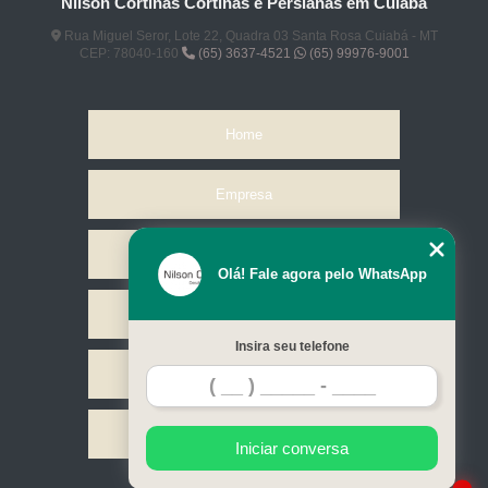
Nilson Cortinas Cortinas e Persianas em Cuiabá
Rua Miguel Seror, Lote 22, Quadra 03 Santa Rosa Cuiabá - MT
CEP: 78040-160
(65) 3637-4521
(65) 99976-9001
Home
Empresa
Missão
Olá! Fale agora pelo WhatsApp
Serviços
Insira seu telefone
Contato
Mapa do site
Iniciar conversa