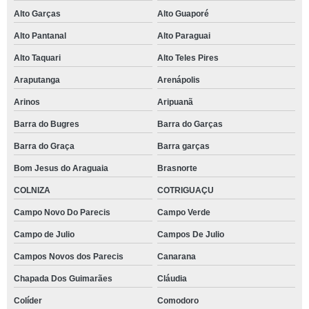
Alto Garças
Alto Guaporé
Alto Pantanal
Alto Paraguai
Alto Taquari
Alto Teles Pires
Araputanga
Arenápolis
Arinos
Aripuanã
Barra do Bugres
Barra do Garças
Barra do Graça
Barra garças
Bom Jesus do Araguaia
Brasnorte
COLNIZA
COTRIGUAÇU
Campo Novo Do Parecis
Campo Verde
Campo de Julio
Campos De Julio
Campos Novos dos Parecis
Canarana
Chapada Dos Guimarães
Cláudia
Colíder
Comodoro