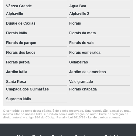
Várzea Grande
Água Boa
Alphaville
Alphaville 2
Duque de Caxias
Florais
Florais Itália
Florais da mata
Florais do parque
Florais do vale
Florais dos lagos
Florais esmeralda
Florais perola
Goiabeiras
Jardim Itália
Jardim das américas
Santa Rosa
Vale gramado
Chapada dos Guimarães
Florais chapada
Supremo Itália
O conteúdo do texto desta página é de direito reservado. Sua reprodução, parcial ou total,
mesmo citando nossos links, é proibida sem a autorização do autor. Crime de violação de
direito autoral – artigo 184 do Código Penal –
Lei 9610/98 - Lei de direitos autorais
.