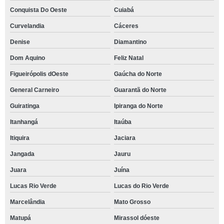
Conquista Do Oeste
Cuiabá
Curvelandia
Cáceres
Denise
Diamantino
Dom Aquino
Feliz Natal
Figueirópolis dOeste
Gaúcha do Norte
General Carneiro
Guarantã do Norte
Guiratinga
Ipiranga do Norte
Itanhangá
Itaúba
Itiquira
Jaciara
Jangada
Jauru
Juara
Juína
Lucas Rio Verde
Lucas do Rio Verde
Marcelândia
Mato Grosso
Matupá
Mirassol dóeste