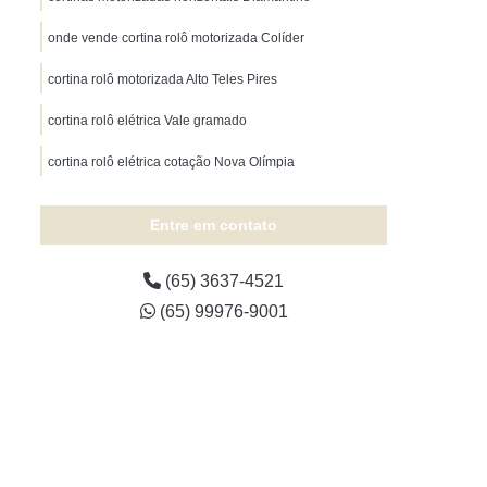
Tapete para Quarto sob Medida
onde vende cortina rolô motorizada Colíder
adeira sob Medida
Tapete Sala sob Medida
cortina rolô motorizada Alto Teles Pires
te Sisal sob Medida
Tapete sob Medida
Tapete sob Medida Mato Grosso
cortina rolô elétrica Vale gramado
Cobertura de Toldo para Garagem
cortina rolô elétrica cotação Nova Olímpia
tura em Toldo
Cobertura para Toldo
Entre em contato
ertura Toldo Retrátil
Toldo Cobertura
 Cuiabá
Toldo e Cobertura Mato Grosso
(65) 3637-4521
Toldo Retrátil Cobertura
(65) 99976-9001