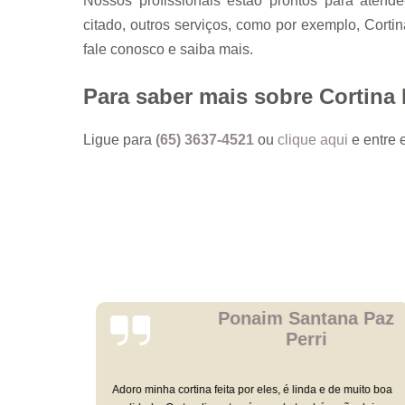
Nossos profissionais estão prontos para atend
citado, outros serviços, como por exemplo, Corti
fale conosco e saiba mais.
Para saber mais sobre Cortina
Ligue para
(65) 3637-4521
ou
clique aqui
e entre 
Ponaim Santana Paz
Perri
Adoro minha cortina feita por eles, é linda e de muito boa