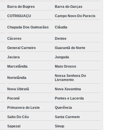
Barra do Bugres
Barra do Garças
COTRIGUAÇU
Campo Novo Do Parecis
Chapada Dos Guimarães
Cláudia
Cáceres
Denise
General Carneiro
Guarantã do Norte
Jaciara
Jangada
Marcelândia
Mato Grosso
Nossa Senhora Do
Nortelândia
Livramento
Nova Ubiratã
Nova Xavantina
Poconé
Pontes e Lacerda
Primavera do Leste
Querência
Salto Do Céu
Santa Carmem
Sapezal
Sinop