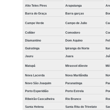
Alto Teles Pires
Araputanga
Ar
Barra do Graça
Barra garças
Bo
Campo Verde
Campo de Julio
Ca
Colíder
Comodoro
Co
Diamantino
Dom Aquino
Fel
Guiratinga
Ipiranga do Norte
It
Jauru
Juara
Ju
Matupá
Mirassol dóeste
Mé
Nova Lacerda
Nova Marilândia
No
Novo São Joaquim
Paranatinga
Pa
Porto Esperidião
Porto Estrela
Po
Ribeirão Cascalheira
Rio Branco
Ro
Santa Helena
Santa Rita do Trivelato
Sa