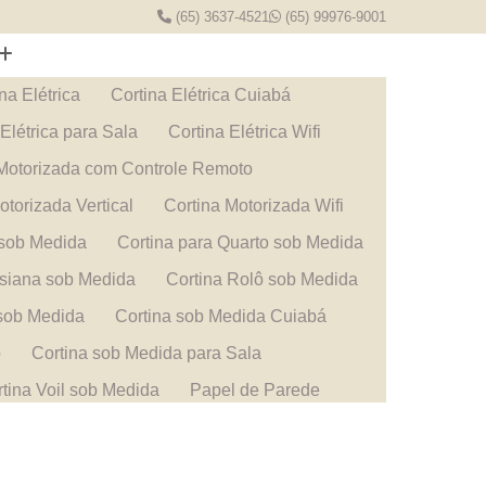
(65) 3637-4521
(65) 99976-9001
na Elétrica
Cortina Elétrica Cuiabá
 Elétrica para Sala
Cortina Elétrica Wifi
 Motorizada com Controle Remoto
otorizada Vertical
Cortina Motorizada Wifi
 sob Medida
Cortina para Quarto sob Medida
rsiana sob Medida
Cortina Rolô sob Medida
 sob Medida
Cortina sob Medida Cuiabá
o
Cortina sob Medida para Sala
tina Voil sob Medida
Papel de Parede
e Cuiabá
Papel de Parede de Criança
rede Infantil
Papel de Parede Mato Grosso