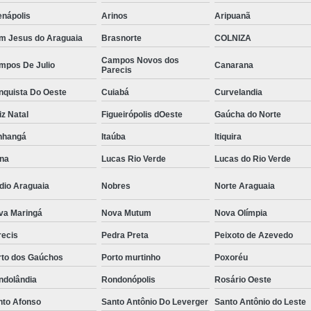
enápolis
Arinos
Aripuanã
m Jesus do Araguaia
Brasnorte
COLNIZA
Campos Novos dos
mpos De Julio
Canarana
Parecis
nquista Do Oeste
Cuiabá
Curvelandia
iz Natal
Figueirópolis dOeste
Gaúcha do Norte
anhangá
Itaúba
Itiquira
ína
Lucas Rio Verde
Lucas do Rio Verde
dio Araguaia
Nobres
Norte Araguaia
va Maringá
Nova Mutum
Nova Olímpia
recis
Pedra Preta
Peixoto de Azevedo
rto dos Gaúchos
Porto murtinho
Poxoréu
ndolândia
Rondonópolis
Rosário Oeste
nto Afonso
Santo Antônio Do Leverger
Santo Antônio do Leste