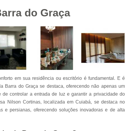
Papel de Parede para Cozinha
Barra do Graça
Papel de Parede para Quarto de 
Papel de Parede Tijolinho Branco
Persiana Automatizada
P
Persiana Automatizada Mat
Persiana Elétrica Controle Remoto
Persia
Persiana Externa Motorizada
Persiana I
Persiana Rolô Motorizada
onforto em sua residência ou escritório é fundamental. E é
Persiana Double Vision sob Medida
da Barra do Graça se destaca, oferecendo não apenas um
Persiana Horizontal sob Medida
Persiana
de controlar a entrada de luz e garantir a privacidade do
esa Nilson Cortinas, localizada em Cuiabá, se destaca no
Persiana Romana sob Medida
Persiana
s e persianas, oferecendo soluções inovadoras e de alta
Persiana sob Medida Mato Grosso
Persiana Vertical sob Medida
T