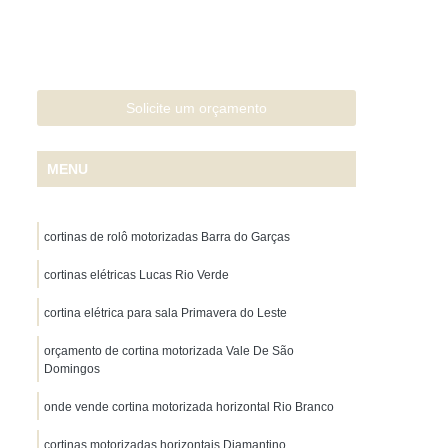
Papel de Parede para Quarto
Casal
Papel de Parede para Sala
Cortina Persiana Automatizada
Solicite um orçamento
ersiana Automatizada Cuiabá
o Grosso
Persiana Elétrica
MENU
na Elétrica Externa
Persiana Elétrica Janela
ntegrada Motorizada
Persiana Motorizada
cortinas de rolô motorizadas Barra do Garças
Persiana Blackout sob Medida
cortinas elétricas Lucas Rio Verde
Persiana Dual Shade sob Medida
cortina elétrica para sala Primavera do Leste
 Pvc sob Medida
Persiana Rolô sob Medida
orçamento de cortina motorizada Vale De São
 sob Medida
Persiana sob Medida Cuiabá
Domingos
Persiana Tela Solar sob Medida
onde vende cortina motorizada horizontal Rio Branco
apete de Sisal Sintético sob Medida
cortinas motorizadas horizontais Diamantino