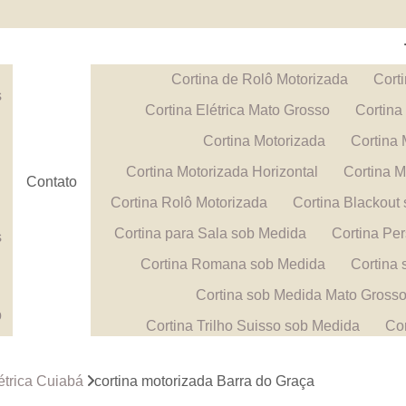
Cortina de Rolô Motorizada
Corti
s
Cortina Elétrica Mato Grosso
Cortina
Cortina Motorizada
Cortina
a
Cortina Motorizada Horizontal
Cortina M
Contato
Cortina Rolô Motorizada
Cortina Blackout
Cortina para Sala sob Medida
Cortina Pe
s
Cortina Romana sob Medida
Cortina
a
Cortina sob Medida Mato Gross
b
Cortina Trilho Suisso sob Medida
Cor
Papel de Parede 3d
Papel de Pared
a
létrica Cuiabá
cortina motorizada Barra do Graça
Papel de Parede Geométrico
Papel de Pa