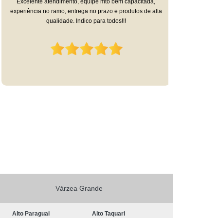
Excelente atendimento, equipe mto bem capacitada,
qualid
experiência no ramo, entrega no prazo e produtos de alta
desejar. 
qualidade. Indico para todos!!!
trouxer
Várzea Grande
Alto Paraguai
Alto Taquari