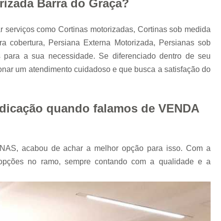
rizada Barra do Graça?
Tapete Felpudo sob Medida
Tapete para Sala sob Medida
Tapete Pass
r serviços como Cortinas motorizadas, Cortinas sob medida
Tapete Sisal Natural sob Medida
Tape
a cobertura, Persiana Externa Motorizada, Persianas sob
Tapete sob Medida Cuiabá
 para a sua necessidade. Se diferenciado dentro de seu
nar um atendimento cuidadoso e que busca a satisfação do
Tapetes sob Medida para Sala
Cobertura de Toldo Retrátil
Cober
Cobertura Toldo para Garagem
Cob
edicação quando falamos de VENDA
Toldo e Cobertura
Toldo e Cobertura
Toldo para Cobertura
AS, acabou de achar a melhor opção para isso. Com a
s opções no ramo, sempre contando com a qualidade e a