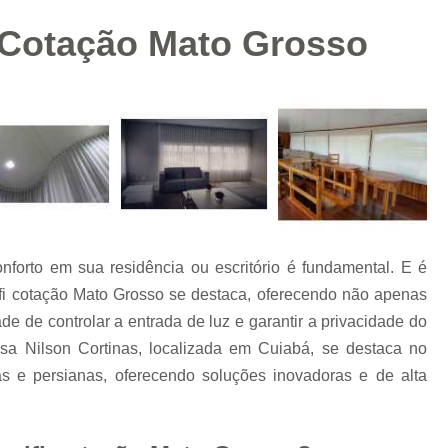
Papel de Parede para Cozinha
i Cotação Mato Grosso
Papel de Parede para Quarto de 
Papel de Parede Tijolinho Branco
Persiana Automatizada
P
Persiana Automatizada Mat
Persiana Elétrica Controle Remoto
Persia
Persiana Externa Motorizada
Persiana I
Persiana Rolô Motorizada
onforto em sua residência ou escritório é fundamental. E é
Persiana Double Vision sob Medida
ifi cotação Mato Grosso se destaca, oferecendo não apenas
Persiana Horizontal sob Medida
Persiana
 de controlar a entrada de luz e garantir a privacidade do
esa Nilson Cortinas, localizada em Cuiabá, se destaca no
Persiana Romana sob Medida
Persiana
s e persianas, oferecendo soluções inovadoras e de alta
Persiana sob Medida Mato Grosso
Persiana Vertical sob Medida
T