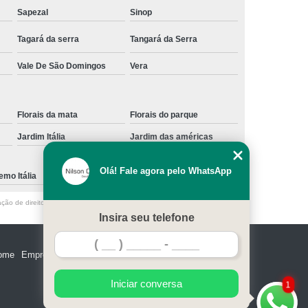
Sapezal
Sinop
Tagará da serra
Tangará da Serra
Vale De São Domingos
Vera
Florais da mata
Florais do parque
Jardim Itália
Jardim das américas
Olá! Fale agora pelo WhatsApp
mo Itália
ação de direito autoral – artigo 184 do Código Penal –
Lei 9610/98 - Lei de
Insira seu telefone
ome
Empresa
Missão
Serviços
Contato
Mapa do site
Iniciar conversa
1