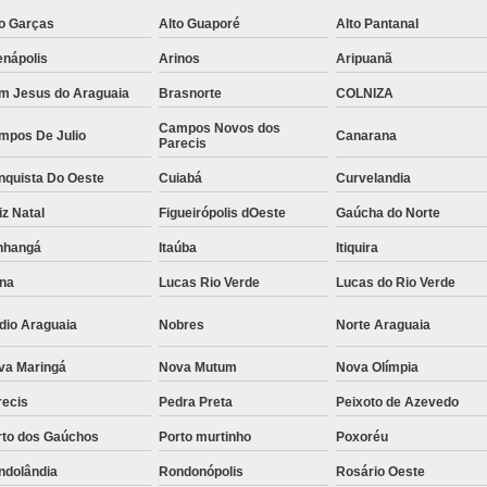
to Garças
Alto Guaporé
Alto Pantanal
enápolis
Arinos
Aripuanã
m Jesus do Araguaia
Brasnorte
COLNIZA
Campos Novos dos
mpos De Julio
Canarana
Parecis
nquista Do Oeste
Cuiabá
Curvelandia
iz Natal
Figueirópolis dOeste
Gaúcha do Norte
anhangá
Itaúba
Itiquira
ína
Lucas Rio Verde
Lucas do Rio Verde
dio Araguaia
Nobres
Norte Araguaia
va Maringá
Nova Mutum
Nova Olímpia
recis
Pedra Preta
Peixoto de Azevedo
rto dos Gaúchos
Porto murtinho
Poxoréu
ndolândia
Rondonópolis
Rosário Oeste