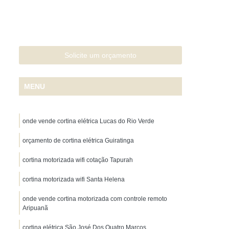
Papel de Parede para Quarto
Casal
Papel de Parede para Sala
Cortina Persiana Automatizada
Solicite um orçamento
ersiana Automatizada Cuiabá
o Grosso
Persiana Elétrica
MENU
na Elétrica Externa
Persiana Elétrica Janela
ntegrada Motorizada
Persiana Motorizada
onde vende cortina elétrica Lucas do Rio Verde
Persiana Blackout sob Medida
orçamento de cortina elétrica Guiratinga
Persiana Dual Shade sob Medida
cortina motorizada wifi cotação Tapurah
 Pvc sob Medida
Persiana Rolô sob Medida
cortina motorizada wifi Santa Helena
 sob Medida
Persiana sob Medida Cuiabá
Persiana Tela Solar sob Medida
onde vende cortina motorizada com controle remoto
Aripuanã
apete de Sisal Sintético sob Medida
cortina elétrica São José Dos Quatro Marcos