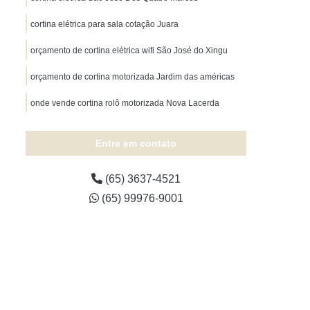
Tapete para Quarto sob Medida
cortina elétrica para sala cotação Juara
adeira sob Medida
Tapete Sala sob Medida
orçamento de cortina elétrica wifi São José do Xingu
te Sisal sob Medida
Tapete sob Medida
Tapete sob Medida Mato Grosso
orçamento de cortina motorizada Jardim das américas
Cobertura de Toldo para Garagem
onde vende cortina rolô motorizada Nova Lacerda
tura em Toldo
Cobertura para Toldo
Entre em contato
ertura Toldo Retrátil
Toldo Cobertura
 Cuiabá
Toldo e Cobertura Mato Grosso
(65) 3637-4521
Toldo Retrátil Cobertura
(65) 99976-9001