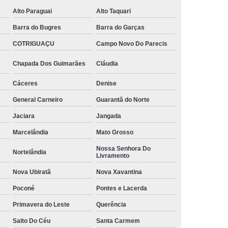
Alto Paraguai
Alto Taquari
Barra do Bugres
Barra do Garças
COTRIGUAÇU
Campo Novo Do Parecis
Chapada Dos Guimarães
Cláudia
Cáceres
Denise
General Carneiro
Guarantã do Norte
Jaciara
Jangada
Marcelândia
Mato Grosso
Nossa Senhora Do
Nortelândia
Livramento
Nova Ubiratã
Nova Xavantina
Poconé
Pontes e Lacerda
Primavera do Leste
Querência
Salto Do Céu
Santa Carmem