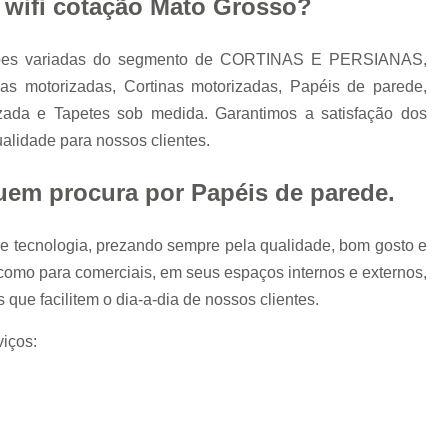
a wifi cotação Mato Grosso?
Tapete Felpudo sob Medida
Tapete para Sala sob Medida
Tapete Pass
pções variadas do segmento de CORTINAS E PERSIANAS,
Tapete Sisal Natural sob Medida
Tape
s motorizadas, Cortinas motorizadas, Papéis de parede,
Tapete sob Medida Cuiabá
izada e Tapetes sob medida. Garantimos a satisfação dos
ualidade para nossos clientes.
Tapetes sob Medida para Sala
Cobertura de Toldo Retrátil
Cober
 quem procura por
Papéis de parede
.
Cobertura Toldo para Garagem
Cob
e tecnologia, prezando sempre pela qualidade, bom gosto e
Toldo e Cobertura
Toldo e Cobertura
 como para comerciais, em seus espaços internos e externos,
Toldo para Cobertura
s que facilitem o dia-a-dia de nossos clientes.
iços: