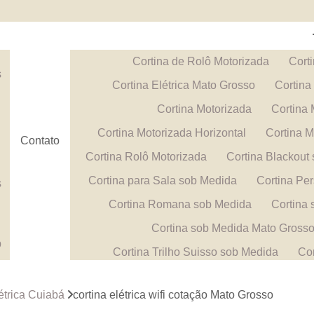
Cortina de Rolô Motorizada
Corti
s
Cortina Elétrica Mato Grosso
Cortina
Cortina Motorizada
Cortina
a
Cortina Motorizada Horizontal
Cortina M
Contato
Cortina Rolô Motorizada
Cortina Blackout
Cortina para Sala sob Medida
Cortina Pe
s
Cortina Romana sob Medida
Cortina
a
Cortina sob Medida Mato Gross
b
Cortina Trilho Suisso sob Medida
Cor
Papel de Parede 3d
Papel de Pared
a
létrica Cuiabá
cortina elétrica wifi cotação Mato Grosso
Papel de Parede Geométrico
Papel de Pa