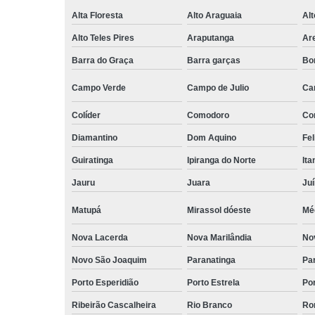
Alta Floresta
Alto Araguaia
Al
Alto Teles Pires
Araputanga
Ar
Barra do Graça
Barra garças
Bo
Campo Verde
Campo de Julio
Ca
Colíder
Comodoro
Co
Diamantino
Dom Aquino
Fel
Guiratinga
Ipiranga do Norte
It
Jauru
Juara
Ju
Matupá
Mirassol dóeste
Mé
Nova Lacerda
Nova Marilândia
No
Novo São Joaquim
Paranatinga
Pa
Porto Esperidião
Porto Estrela
Po
Ribeirão Cascalheira
Rio Branco
Ro