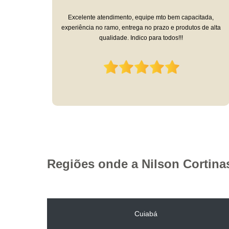
Adoro minha cortina feita por eles, é linda e de muito boa
ada,
qualidade. O atendimento pós venda também não deixa a
de alta
desejar. Solicitei a lavagem da cortina, vieram retirar, lavaram,
trouxeram de volta e instalaram. Estou muito satisfeita com o
serviço.
Regiões onde a Nilson Cortina
Cuiabá