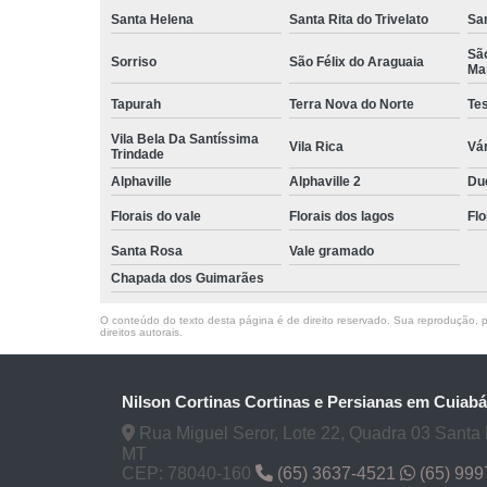
Santa Helena
Santa Rita do Trivelato
Sa
Sã
Sorriso
São Félix do Araguaia
Ma
Tapurah
Terra Nova do Norte
Te
Vila Bela Da Santíssima
Vila Rica
Vá
Trindade
Alphaville
Alphaville 2
Du
Florais do vale
Florais dos lagos
Flo
Santa Rosa
Vale gramado
Chapada dos Guimarães
O conteúdo do texto desta página é de direito reservado. Sua reprodução, pa
direitos autorais
.
Nilson Cortinas Cortinas e Persianas em Cuiabá
Rua Miguel Seror, Lote 22, Quadra 03 Santa
MT
CEP: 78040-160
(65) 3637-4521
(65) 999