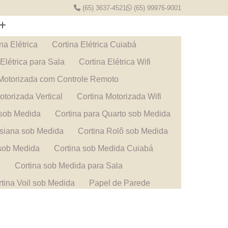
(65) 3637-4521
(65) 99976-9001
na Elétrica
Cortina Elétrica Cuiabá
 Elétrica para Sala
Cortina Elétrica Wifi
 Motorizada com Controle Remoto
otorizada Vertical
Cortina Motorizada Wifi
 sob Medida
Cortina para Quarto sob Medida
rsiana sob Medida
Cortina Rolô sob Medida
 sob Medida
Cortina sob Medida Cuiabá
o
Cortina sob Medida para Sala
tina Voil sob Medida
Papel de Parede
e Cuiabá
Papel de Parede de Criança
rede Infantil
Papel de Parede Mato Grosso