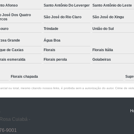
nto Afonso
Santo Antônio Do Leverger
Santo Antônio do Leste
o José Dos Quatro
São José do Rio Claro
São José do Xingu
rcos
souro
Trindade
União do Sul
rzea Grande
Água Boa
que de Caxias
Florais
Florais Itália
rais esmeralda
Florais perola
Goiabeiras
Florais chapada
Supre
rcial ou total, mesmo citando nossos links, é proibida sem a autorização do autor. Crime de viol
H
 Rosa Cuiabá -
76-9001