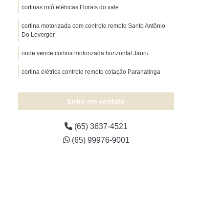
Tapete para Quarto sob Medida
cortinas rolô elétricas Florais do vale
adeira sob Medida
Tapete Sala sob Medida
cortina motorizada com controle remoto Santo Antônio
Do Leverger
te Sisal sob Medida
Tapete sob Medida
Tapete sob Medida Mato Grosso
onde vende cortina motorizada horizontal Jauru
Cobertura de Toldo para Garagem
cortina elétrica controle remoto cotação Paranatinga
tura em Toldo
Cobertura para Toldo
cortina de rolô motorizada cotação Florais do vale
Entre em contato
ertura Toldo Retrátil
Toldo Cobertura
 Cuiabá
Toldo e Cobertura Mato Grosso
(65) 3637-4521
Toldo Retrátil Cobertura
(65) 99976-9001