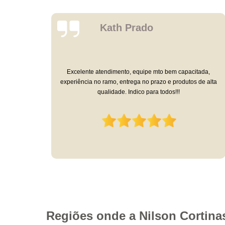
Ponaim Santana Paz
Perri
Adoro minha cortina feita por eles, é linda e de muito boa
ada,
qualidade. O atendimento pós venda também não deixa a
de alta
desejar. Solicitei a lavagem da cortina, vieram retirar, lavaram,
trouxeram de volta e instalaram. Estou muito satisfeita com o
serviço.
Regiões onde a Nilson Cortina