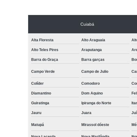
Cuiabá
Alta Floresta
Alto Araguaia
Al
Alto Teles Pires
Araputanga
Ar
Barra do Graça
Barra garças
Bo
Campo Verde
Campo de Julio
Ca
Colíder
Comodoro
Co
Diamantino
Dom Aquino
Fel
Guiratinga
Ipiranga do Norte
It
Jauru
Juara
Ju
Matupá
Mirassol dóeste
Mé
Nova Lacerda
Nova Marilândia
No